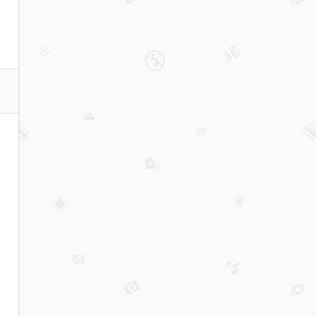
价格
点评