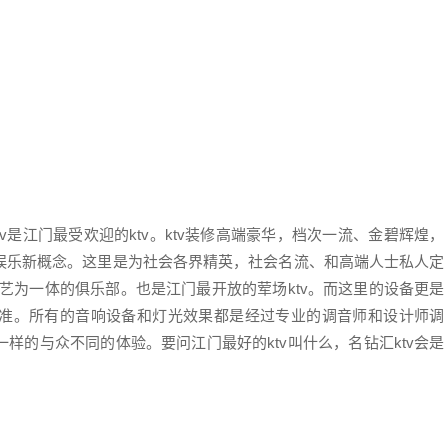
v是江门最受欢迎的ktv。ktv装修高端豪华，档次一流、金碧辉煌，
娱乐新概念。这里是为社会各界精英，社会名流、和高端人士私人定
演艺为一体的俱乐部。也是江门最开放的荤场ktv。而这里的设备更是
准。所有的音响设备和灯光效果都是经过专业的调音师和设计师调
样的与众不同的体验。要问江门最好的ktv叫什么，名钻汇ktv会是