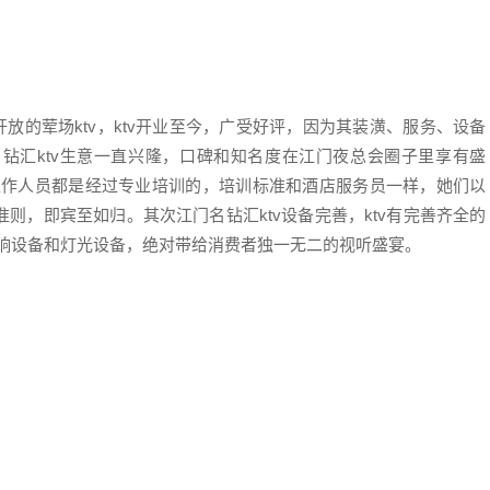
开放的荤场ktv，ktv开业至今，广受好评，因为其装潢、服务、设备
钻汇ktv生意一直兴隆，口碑和知名度在江门夜总会圈子里享有盛
的工作人员都是经过专业培训的，培训标准和酒店服务员一样，她们以
则，即宾至如归。其次江门名钻汇ktv设备完善，ktv有完善齐全的
音响设备和灯光设备，绝对带给消费者独一无二的视听盛宴。