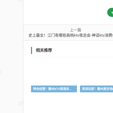
消费
价格
点评
上一篇
史上最全！江门有哪些高档ktv夜总会-神话ktv消费价格
相关推荐
特色经营！惠州KTV陪酒多少钱-首选凯丽华酒店KTV会所消费行情推荐