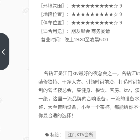
〖环境氛围〗：★★★★★★★★★☆ 9
〖地段位置〗：★★★★★★★★★☆ 9
〖停车位置〗：★★★★★★★★★☆ 9
〖适合用途〗：朋友聚会 商务宴请
营业时间：晚上19:30至凌晨5:00
史上
最
全！
上一
篇
江门
名钻汇是江门ktv最好的夜总会之一，名钻汇kt
有哪
装修独特、干净大方、引领时尚前沿，打造时尚
些高
制的奢华夜总会，集健身、餐饮、客房、ktv，
档
一绝，这里一流品牌的音响设备，一流的设备水
ktv
整，大至音响设备，小至一个茶杯，都能给你不一
夜总
你最合适的选择！
会-
神话
ktv
江门KTV会所
标签：