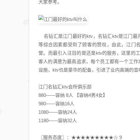
大家参考。
名钻汇是江门最好的ktv，名钻汇ktv是江门最
等综合因素都受到了顾客的赞叹，由此，江门名
誉。而最引入注目的是还是ktv的服务，这里
客人的满意为最高追求，每个员工都有一个工作准
设施，ktv也是豪华的配备，引进了业内高端的
江门名钻汇ktv会所俱乐部
880——容纳 8人 【容纳4男4女】
980——容纳16人
1080——容纳24人
1180——容纳32人
〖服务态度〗：★★★★★★★★★☆ 9