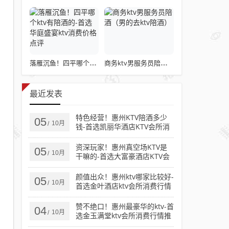
落雁沉鱼！四平哪个ktv有陪酒的-首选华庭盛宴ktv消费价格点评
商务ktv男服务员陪酒（男的去ktv陪酒）
最近发表
特色经营！惠州KTV陪酒多少
05
10月
/
钱-首选凯丽华酒店KTV会所消
费行情推荐
资深玩家！惠州真空场KTV是
05
10月
/
干嘛的-首选大富豪酒店KTV会
所消费行情推荐
颜值出众！惠州ktv哪家比较好-
05
10月
/
首选金叶酒店ktv会所消费行情
推荐
赞不绝口！惠州最豪华的ktv-首
04
10月
/
选金玉满堂ktv会所消费行情推
荐