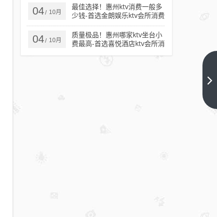
最佳选择！惠州ktv消费一般多
04
10月
/
少钱-首选金朗娱乐ktv会所消费
行情推荐
质量极品！惠州哪家ktv坐台小
04
10月
/
费最高-首选喜悦酒店ktv会所消
费行情推荐
千挑
万
选！
下一
篇
江门
ktv
哪里
好
玩-
丽骏
会
ktv
消费