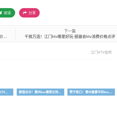
阅读
分享
下一篇
点评
千挑万选！江门ktv哪里好玩-丽骏会ktv消费价格点评
江门KTV会所
资深玩家！惠州真空场KTV是干嘛的-首选大富豪酒店KTV会所消费行情推荐
颜值出众！惠州ktv哪家比较好-首选金叶酒店ktv会所消费行情推荐
赞不绝口！惠州最豪华的ktv-首选金玉满堂ktv会所消费行情推荐