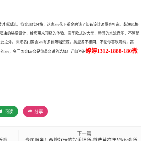
装潢时尚潮流，符合现代风格，这家ktv花下重金聘请了知名设计师量身打造。装潢风格
酒店的装潢设计，给您带来顶级的体验。豪华欧式的大堂，动感的水流音乐，不管是
除此之外。庆阳名门国会ktv有多位陪唱资源，类型各不相同，不论你喜欢清纯，高
婷婷1312-1888-180微
的ktv，名门国会ktv会是你最合适的选择！详细咨询
阅读
分享
下一篇
推荐
专属服务！西峰好玩的娱乐场所-首选草样年华ktv会所消费行情推荐