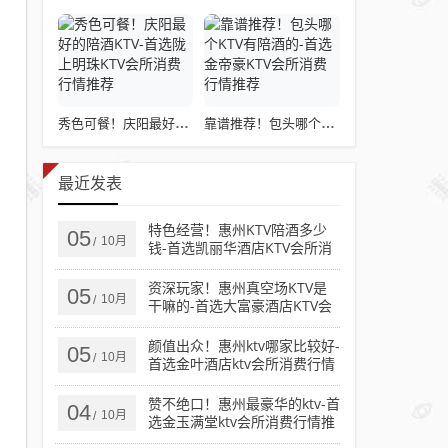
秀色可餐！庆阳最好的陪酒KTV-首选陇上明珠KTV会所消费行情推荐
靠谱推荐！包头哪个KTV有陪酒的-首选金帝豪KTV会所消费行情推荐
最近发表
特色经营！惠州KTV陪酒多少
05
10月
/
钱-首选凯丽华酒店KTV会所消
费行情推荐
资深玩家！惠州真空场KTV是
05
10月
/
干嘛的-首选大富豪酒店KTV会
所消费行情推荐
颜值出众！惠州ktv哪家比较好-
05
10月
/
首选金叶酒店ktv会所消费行情
推荐
赞不绝口！惠州最豪华的ktv-首
04
10月
/
选金玉满堂ktv会所消费行情推
荐