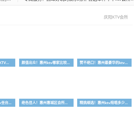
庆阳KTV会所
资深玩家！惠州真空场KTV是干嘛的-首选大富豪酒店KTV会所消费行情推荐
颜值出众！惠州ktv哪家比较好-首选金叶酒店ktv会所消费行情推荐
赞不绝口！惠州最豪华的ktv-首选金玉满堂ktv会所消费行情推荐
质量极品！惠州哪家ktv坐台小费最高-首选喜悦酒店ktv会所消费行情推荐
绝色佳人！惠州惠城区会所哪家好-首选皇家公馆ktv会所消费行情推荐
精挑细选！惠州ktv陪唱多少钱-首选丽景国际ktv会所消费行情推荐