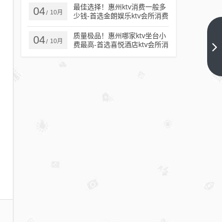
最佳选择！惠州ktv消费一般多
04
10月
/
少钱-首选金朗娱乐ktv会所消费
行情推荐
专属
质量极品！惠州哪家ktv坐台小
04
10月
/
费最高-首选喜悦酒店ktv会所消
服
费行情推荐
务！
下一
篇
西峰
好玩
的娱
乐场
所-
首选
草样
年华
ktv
会所
消费
行情