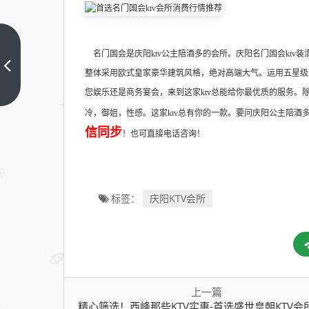
精心
名门国会是庆阳ktv公主陪酒多的会所。庆阳名门国会ktv
筛
整体采用欧式皇家豪华建筑风格，绝对高端大气。运用五星级
选！
上一
您娱乐还是商务宴会，来到这家ktv总能给你最优质的服务。
篇
西峰
冷，御姐，性感。这家ktv总有你的一款。要问庆阳公主陪酒多
那些
信同步
！也可直接电话咨询！
KTV
实
惠-
首选
庆阳KTV会所
标签：
盛世
皇朝
KTV
会所
消费
上一篇
行情
精心筛选！西峰那些KTV实惠-首选盛世皇朝KTV会所消费行情