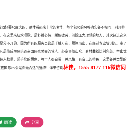
v陪酒好耍尺度大的，整体看起来非常的奢华，每个包厢的风格确实各不相同，别具特
。在这里来狂欢唱歌，是舒缓心情，缓解疲劳，消除压力理想的地方，其次经过这么
是分不开的。因为所有的服务员都是千挑万选，脱颖而出，在经过专业培训的。走了
凡是能成为包头迈嘉国际夜总会的佳人，必定容貌出众，身材曲线比例完美，举止优
佳人数量，超乎您的想象，每个人都自带一种风格，有自己的特色，这里各种类型的
林佳，1555-8177-116微信同
嘉国际ktv会是你最合适的选择！详细咨询
阅读
分享