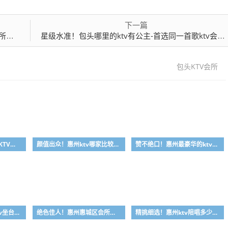
下一篇
推荐
星级水准！包头哪里的ktv有公主-首选同一首歌ktv会所消费行情推荐
包头KTV会所
资深玩家！惠州真空场KTV是干嘛的-首选大富豪酒店KTV会所消费行情推荐
颜值出众！惠州ktv哪家比较好-首选金叶酒店ktv会所消费行情推荐
赞不绝口！惠州最豪华的ktv-首选金玉满堂ktv会所消费行情推荐
质量极品！惠州哪家ktv坐台小费最高-首选喜悦酒店ktv会所消费行情推荐
绝色佳人！惠州惠城区会所哪家好-首选皇家公馆ktv会所消费行情推荐
精挑细选！惠州ktv陪唱多少钱-首选丽景国际ktv会所消费行情推荐