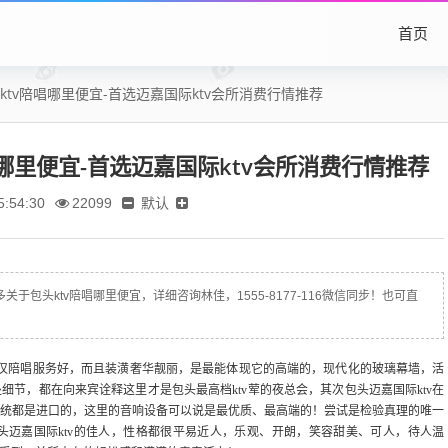
首页
ktv陪唱哪里便宜-首选迈嘉国际ktv会所消费行情推荐
哪里便宜-首选迈嘉国际ktv会所消费行情推荐
默认
:54:30
22099
于包头ktv陪唱哪里便宜，详细咨询林佳，1555-8177-116微信同步！也可直
v不仅陪唱服务好，而且装潢奢华靓丽，是最能体现它的高端的，现代化的玻璃幕墙，活
节，都在向来宾诠释这里才是包头最高档ktv荤的夜总会，其次包头迈嘉国际ktv在
统都是进口的，这里的音响设备可以说是最优质、最高端的！尝试是检验真理的唯一
迈嘉国际ktv的佳人，性格都很平易近人，乐观、开朗，笑容甜美、可人，待人温