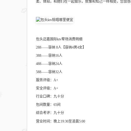
柔、体贴，和她们在一起娱乐，就像和知己一样相处，您会感
包头迈嘉国际ktv荤场消费明细
288——容纳 8人【容纳4男4女】
388——容纳16人
488——容纳24人
588——容纳32人
服务评级：A+
安全评级：A+
行业口碑：九十分
包间数量：65间
综合考评：九十分
营业时间：晚上19:30至凌晨5:00