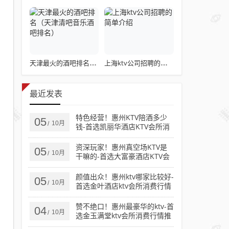
天津最火的酒吧排名（天津清吧音乐酒吧排名）
上海ktv公司招聘的简单介绍
最近发表
特色经营！惠州KTV陪酒多少
05
10月
/
钱-首选凯丽华酒店KTV会所消
费行情推荐
资深玩家！惠州真空场KTV是
05
10月
/
干嘛的-首选大富豪酒店KTV会
所消费行情推荐
颜值出众！惠州ktv哪家比较好-
05
10月
/
首选金叶酒店ktv会所消费行情
推荐
赞不绝口！惠州最豪华的ktv-首
04
10月
/
选金玉满堂ktv会所消费行情推
荐