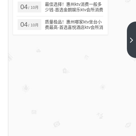
最佳选择！惠州ktv消费一般多
04
10月
/
少钱-首选金朗娱乐ktv会所消费
行情推荐
质量极品！惠州哪家ktv坐台小
04
10月
/
费最高-首选喜悦酒店ktv会所消
费行情推荐
星级
水
准！
下一
篇
包头
哪里
的
ktv
有公
主-
首选
同一
首歌
ktv
会所