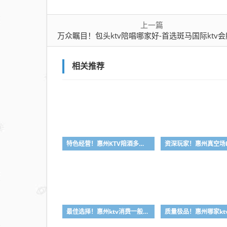
行情
推荐
上一篇
万众瞩目！包头ktv陪唱哪家好-首选斑马国际ktv会所消费行情
相关推荐
特色经营！惠州KTV陪酒多少钱-首选凯丽华酒店KTV会所消费行情推荐
最佳选择！惠州ktv消费一般多少钱-首选金朗娱乐ktv会所消费行情推荐