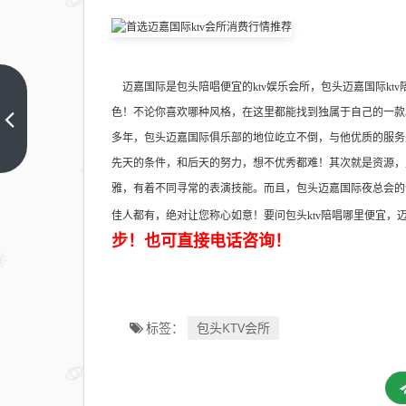
迈嘉国际是包头陪唱便宜的ktv娱乐会所，包头迈嘉国际kt
万众
色！不论你喜欢哪种风格，在这里都能找到独属于自己的一款
瞩
多年，包头迈嘉国际俱乐部的地位屹立不倒，与他优质的服务
目！
上一
篇
先天的条件，和后天的努力，想不优秀都难！其次就是资源，
包头
雅，有着不同寻常的表演技能。而且，包头迈嘉国际夜总会的
ktv
陪唱
佳人都有，绝对让您称心如意！要问包头ktv陪唱哪里便宜，迈
哪家
步！也可直接电话咨询！
好-
首选
斑马
包头KTV会所
标签：
国际
ktv
会所
消费