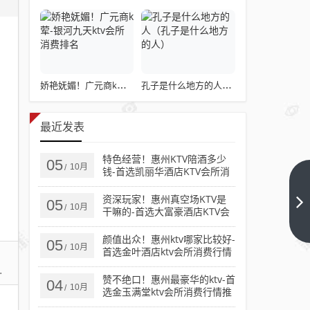
娇艳妩媚！广元商k荤-银河九天ktv会所消费排名
孔子是什么地方的人（孔子是什么地方的人）
最近发表
特色经营！惠州KTV陪酒多少
05
10月
/
钱-首选凯丽华酒店KTV会所消
费行情推荐
深圳ktv招
资深玩家！惠州真空场KTV是
05
聘佳丽日
10月
/
干嘛的-首选大富豪酒店KTV会
结
下一篇
所消费行情推荐
颜值出众！惠州ktv哪家比较好-
1000（深
05
10月
/
首选金叶酒店ktv会所消费行情
圳ktv招聘
推荐
ve10838
赞不绝口！惠州最豪华的ktv-首
04
10月
/
选金玉满堂ktv会所消费行情推
赚大钱）
荐