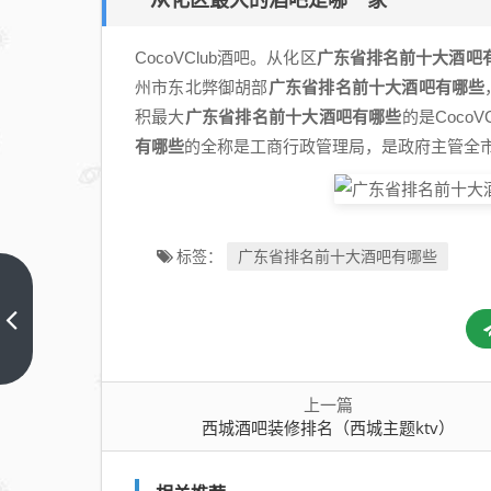
从化区最大的酒吧是哪一家
CocoVClub酒吧。从化区
广东省排名前十大酒吧
州市东北弊御胡部
广东省排名前十大酒吧有哪些
积最大
广东省排名前十大酒吧有哪些
的是Coco
有哪些
的全称是工商行政管理局，是政府主管全
广东省排名前十大酒吧有哪些
标签：
西城
酒吧
装修
上一
篇
排名
上一篇
（西
西城酒吧装修排名（西城主题ktv）
城主
题