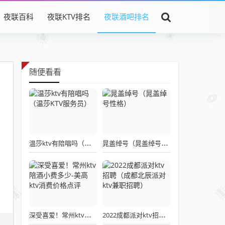
夜联百科
夜联KTV排名
夜联酒吧排名
随便看看
温莎ktv有陪唱吗（温莎KTV服务员）
晁盖绰号（晁盖绰号性格）
深受喜爱！常州ktv陪酒小费多少-美高ktv消费价格点评
2022成都派对ktv招聘（成都北辰派对ktv兼职招聘）