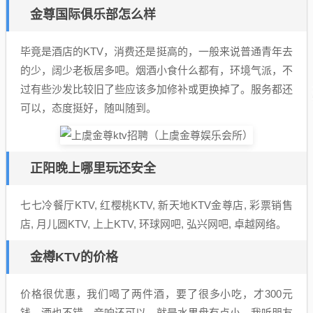
金尊国际俱乐部怎么样
毕竟是酒店的KTV，消费还是挺高的，一般来说普通青年去
的少，阔少老板居多吧。烟酒小食什么都有，环境气派，不
过有些沙发比较旧了些应该多加修补或更换掉了。服务都还
可以，态度挺好，随叫随到。
正阳晚上哪里玩还安全
七七冷餐厅KTV, 红樱桃KTV, 新天地KTV金尊店, 彩票销售
店, 月儿圆KTV, 上上KTV, 环球网吧, 弘兴网吧, 卓越网络。
金樽KTV的价格
价格很优惠，我们喝了两件酒，要了很多小吃，才300元
钱，酒也不错。音响还可以，就是水果盘有点小。我听朋友