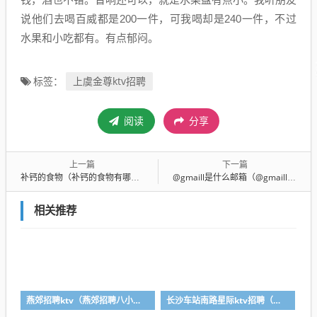
说他们去喝百威都是200一件，可我喝却是240一件，不过
水果和小吃都有。有点郁闷。
上虞金尊ktv招聘
标签：
阅读
分享
上一篇
下一篇
补钙的食物（补钙的食物有哪些最好）
@gmaill是什么邮箱（@gmaill是什么邮箱1003无标题）
相关推荐
燕郊招聘ktv（燕郊招聘八小时双休）
长沙车站南路星际ktv招聘（长沙星际酒吧招聘）